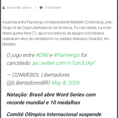
Posted By: admin
0 Comment
A partida entre Flamengo e Independiente Medellín (Colômbia), pelo
Grupo A da Copa Libertadores da América, foi cancelada, na noite
desta quinta-feira (7), após torcedores da equipe colombiana
realizarem atos de vandalismo no estádio Atanásio Girardot, em
Medellín.
O jogo entre
#DIM
e
#Flamengo
foi
cancelado.
pic.twitter.com/n7utx3JXyf
— CONMEBOL Libertadores
(@LibertadoresBR)
May 8, 2026
Natação: Brasil abre Word Series com
recorde mundial e 10 medalhas
Comitê Olímpico Internacional suspende