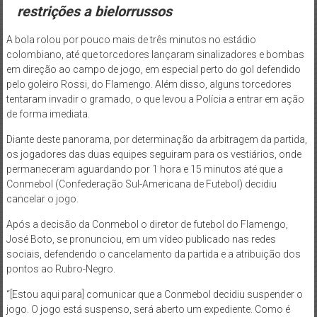
restrições a bielorrussos
A bola rolou por pouco mais de três minutos no estádio
colombiano, até que torcedores lançaram sinalizadores e bombas
em direção ao campo de jogo, em especial perto do gol defendido
pelo goleiro Rossi, do Flamengo. Além disso, alguns torcedores
tentaram invadir o gramado, o que levou a Polícia a entrar em ação
de forma imediata.
Diante deste panorama, por determinação da arbitragem da partida,
os jogadores das duas equipes seguiram para os vestiários, onde
permaneceram aguardando por 1 hora e 15 minutos até que a
Conmebol (Confederação Sul-Americana de Futebol) decidiu
cancelar o jogo.
Após a decisão da Conmebol o diretor de futebol do Flamengo,
José Boto, se pronunciou, em um vídeo publicado nas redes
sociais, defendendo o cancelamento da partida e a atribuição dos
pontos ao Rubro-Negro.
“[Estou aqui para] comunicar que a Conmebol decidiu suspender o
jogo. O jogo está suspenso, será aberto um expediente. Como é