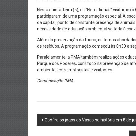
Nesta quinta-feira (5), os “Florestinhas” visitaram
participaram de uma programação especial. A esco
da capital, ponto de constante presença de animais 
necessidade de educação ambiental voltada à conv
Além da preservação da fauna, os temas abordados 
de resíduos. A programação começou às 8h30 e se
Paralelamente, a PMA também realiza ações educati
Parque dos Poderes, com foco na prevenção de at
ambiental entre motoristas e visitantes.
Comunicação PMA
Post
Confira os jogos do Vasco na história em 8 de j
navigation