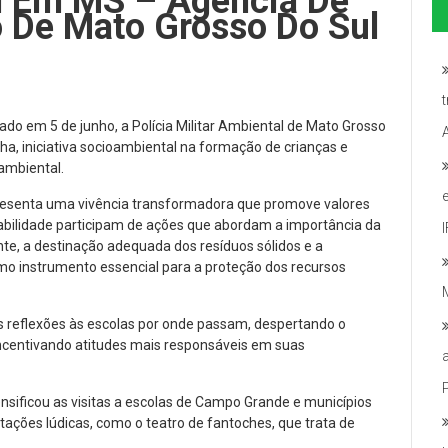
l Em MS – Agência De
o De Mato Grosso Do Sul
do em 5 de junho, a Polícia Militar Ambiental de Mato Grosso
inha, iniciativa socioambiental na formação de crianças e
ambiental.
presenta uma vivência transformadora que promove valores
rabilidade participam de ações que abordam a importância da
e, a destinação adequada dos resíduos sólidos e a
omo instrumento essencial para a proteção dos recursos
s reflexões às escolas por onde passam, despertando o
ncentivando atitudes mais responsáveis em suas
nsificou as visitas a escolas de Campo Grande e municípios
tações lúdicas, como o teatro de fantoches, que trata de