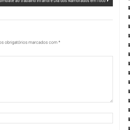
ombate ao trabalho infantil e Dia dos Namorados em foco
s obrigatórios marcados com
*