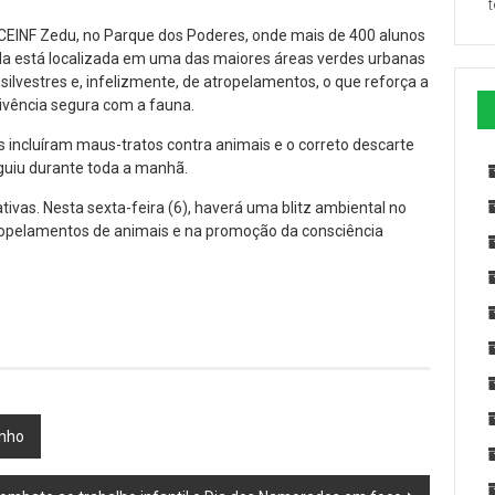
 o CEINF Zedu, no Parque dos Poderes, onde mais de 400 alunos
la está localizada em uma das maiores áreas verdes urbanas
silvestres e, infelizmente, de atropelamentos, o que reforça a
ivência segura com a fauna.
incluíram maus-tratos contra animais e o correto descarte
guiu durante toda a manhã.
vas. Nesta sexta-feira (6), haverá uma blitz ambiental no
ropelamentos de animais e na promoção da consciência
unho